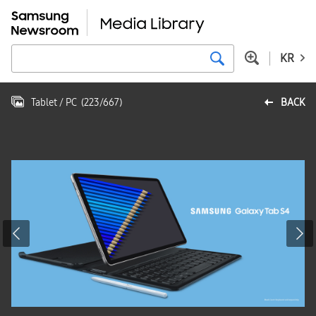
KR
Tablet / PC
(
223
/
667
)
BACK