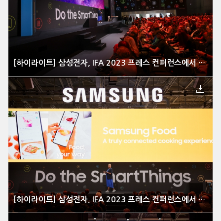
[하이라이트] 삼성전자, IFA 2023 프레스 컨퍼런스에서 지속가능한 미래를 위한 혁신을 소개하다
[하이라이트] 삼성전자, IFA 2023 프레스 컨퍼런스에서 지속가능한 미래를 위한 혁신을 소개하다