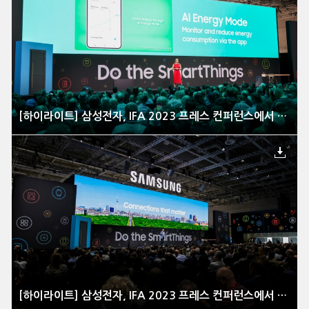
[하이라이트] 삼성전자, IFA 2023 프레스 컨퍼런스에서 지속가능한 미래를 위한 혁신을 소개하다
[하이라이트] 삼성전자, IFA 2023 프레스 컨퍼런스에서 지속가능한 미래를 위한 혁신을 소개하다