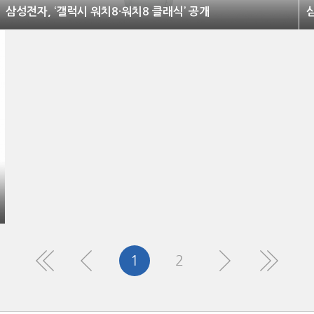
삼성전자, ‘갤럭시 워치8·워치8 클래식’ 공개
1
2