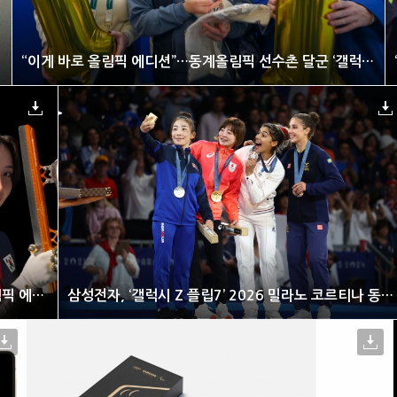
에디션’
“이게 바로 올림픽 에디션”…동계올림픽 선수촌 달군 ‘갤럭시 Z 플립7 올림픽 에디션’
삼성전자, ‘갤럭시 Z 플립7’ 2026 밀라노 코르티나 동계올림픽 에디션 공개
삼성전자, ‘갤럭시 Z 플립7’ 2026 밀라노 코르티나 동계올림픽 에디션 공개