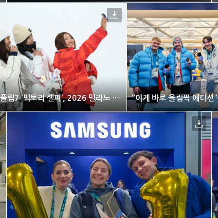
갤럭시 Z 플립7 ‘빅토리 셀피’, 2026 밀라노 코르티나 동계올림픽 영광의 순간을 포착하다