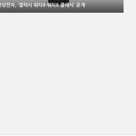
삼성전자, ‘갤럭시 워치8·워치8 클래식’ 공개