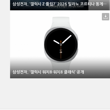
삼성전자, ‘갤럭시 Z 플립7’ 2026 밀라노 코르티나 동계올림픽 에디션 공개
삼성전자, ‘갤럭시 워치8·워치8 클래식’ 공개