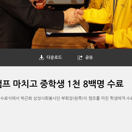
다운로드
공유
프 마치고 중학생 1천 8백명 수료
' 수료식에서 박근희 삼성사회봉사단 부회장(왼쪽)이 캠프를 마친 학생에게 수