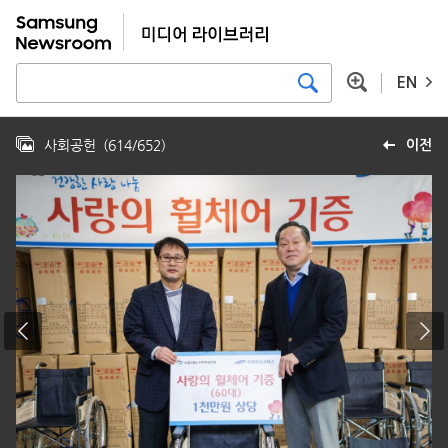
EN
사회공헌
(
614
/
652
)
이전