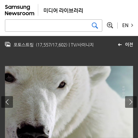
EN
포토스트림
(
17,557
/
17,602
)
| TV/사이니지
이전