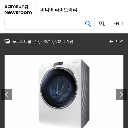
EN
포토스트림
(
17,548
/
17,602
)
| 가전
이전