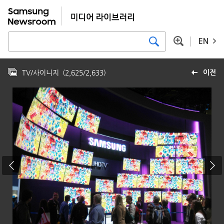
EN
TV/사이니지
(
2,625
/
2,633
)
이전