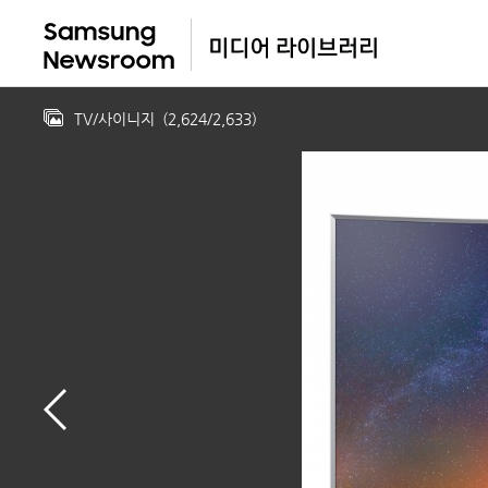
TV/사이니지
(
2,624
/
2,633
)