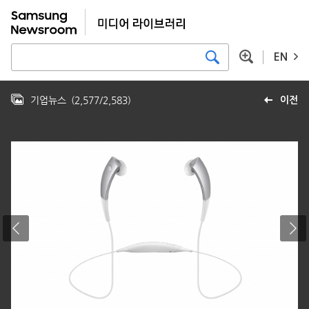
EN
기업뉴스
(
2,577
/
2,583
)
이전