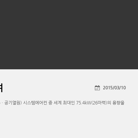
여
2015/03/10
umpㆍ공기열원) 시스템에어컨 중 세계 최대인 75.4kW(26마력)의 용량을