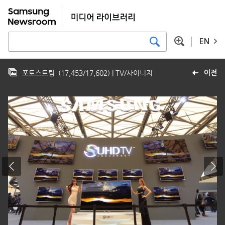
EN
포토스트림
(
17,453
/
17,602
)
| TV/사이니지
이전