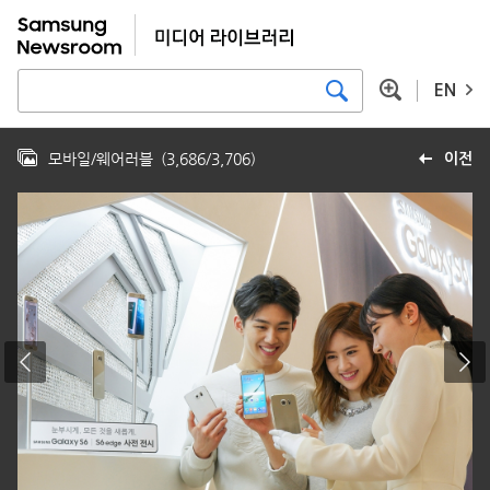
EN
모바일/웨어러블
(
3,686
/
3,706
)
이전