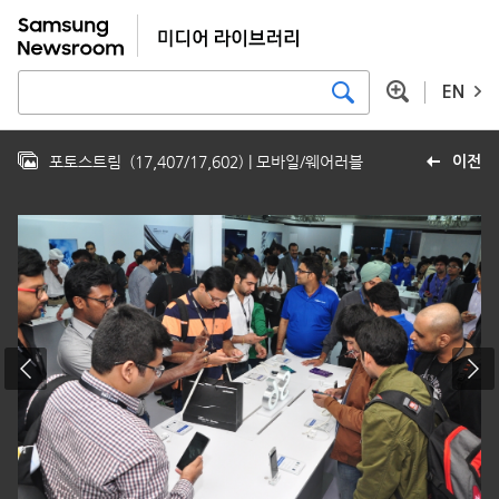
EN
포토스트림
(
17,407
/
17,602
)
| 모바일/웨어러블
이전