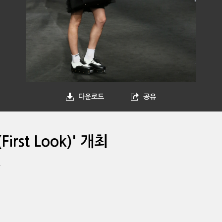
다운로드
공유
rst Look)' 개최
습