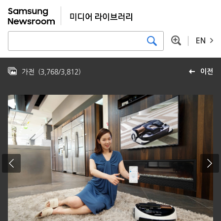
EN
가전
(
3,768
/
3,812
)
이전