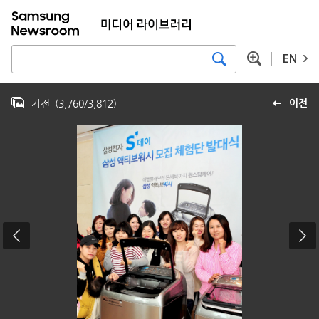
EN
가전
(
3,760
/
3,812
)
이전