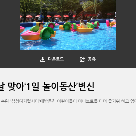
다운로드
공유
날 맞아‘1일 놀이동산’변신
된 수원 '삼성디지털시티'에방문한 어린이들이 미니보트를 타며 즐거워 하고 있