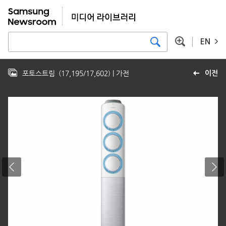
EN
포토스트림
(
17,195
/
17,602
)
| 가전
이전