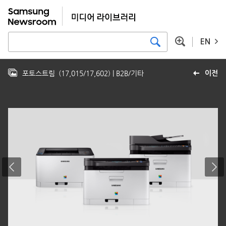
EN
포토스트림
(
17,015
/
17,602
)
| B2B/기타
이전