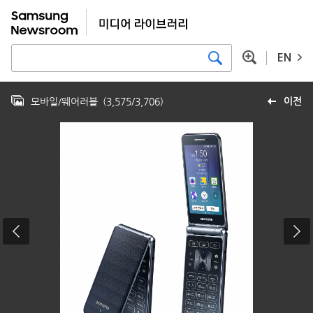
EN
모바일/웨어러블
(
3,575
/
3,706
)
이전