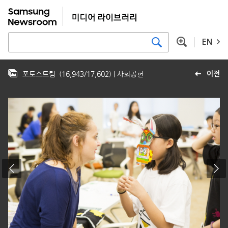
EN
포토스트림
(
16,943
/
17,602
)
| 사회공헌
이전