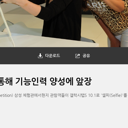
다운로드
공유
통해 기능인력 양성에 앞장
tition) 삼성 체험관에서현지 관람객들이 갤럭시탭S 10.1로 '셀피(Selfie)'를