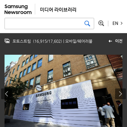
EN
포토스트림
(
16,915
/
17,602
)
| 모바일/웨어러블
이전