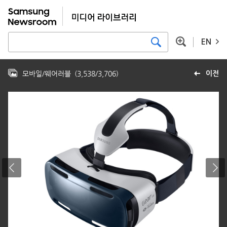
EN
모바일/웨어러블
(
3,538
/
3,706
)
이전