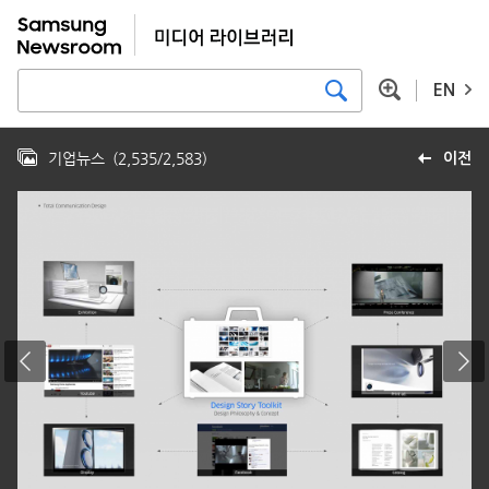
EN
기업뉴스
(
2,535
/
2,583
)
이전