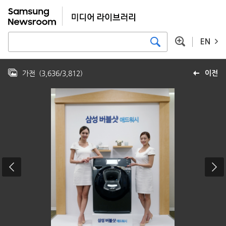
EN
가전
(
3,636
/
3,812
)
이전