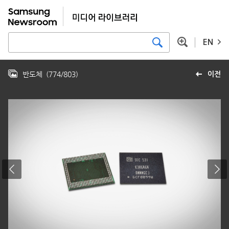
EN
반도체
(
774
/
803
)
이전