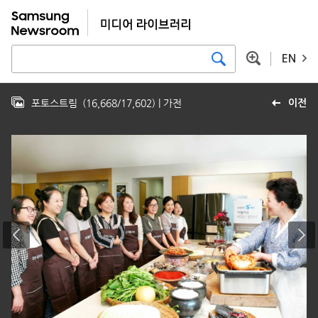
EN
포토스트림
(
16,668
/
17,602
)
| 가전
이전