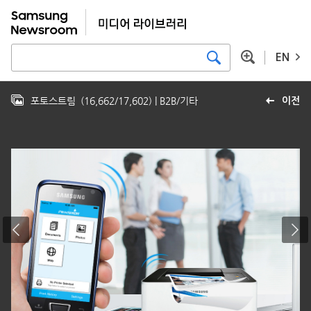
EN
포토스트림
(
16,662
/
17,602
)
| B2B/기타
이전