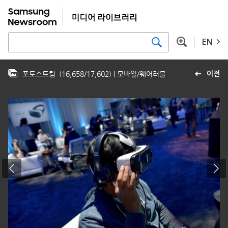
EN
포토스트림
(
16,658
/
17,602
)
| 모바일/웨어러블
이전