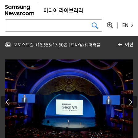
EN
포토스트림
(
16,656
/
17,602
)
| 모바일/웨어러블
이전