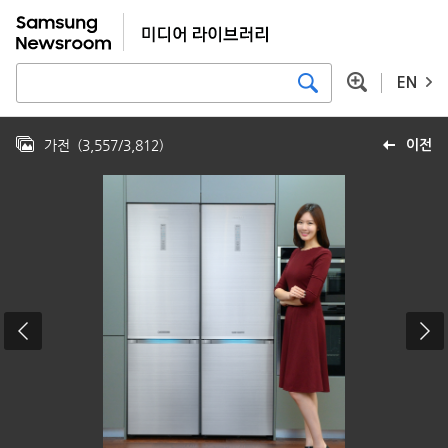
EN
가전
(
3,557
/
3,812
)
이전