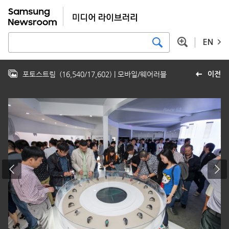
EN
포토스트림
(
16,540
/
17,602
)
| 모바일/웨어러블
이전