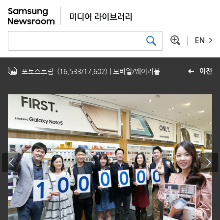
EN
포토스트림
(
16,533
/
17,602
)
| 모바일/웨어러블
이전