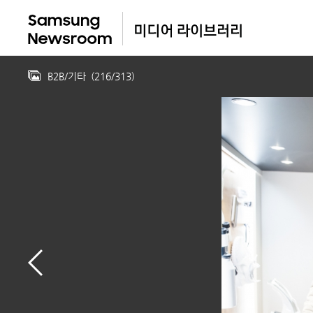
B2B/기타
(
216
/
313
)