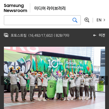
EN
포토스트림
(
16,492
/
17,602
)
| B2B/기타
이전