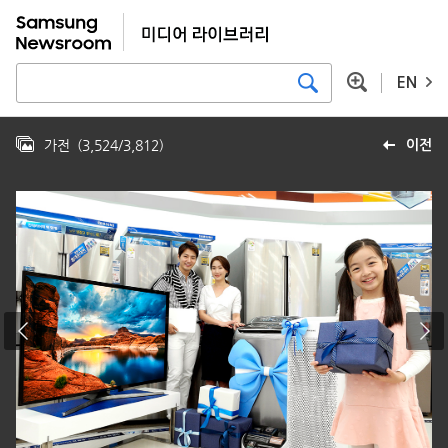
EN
가전
(
3,524
/
3,812
)
이전