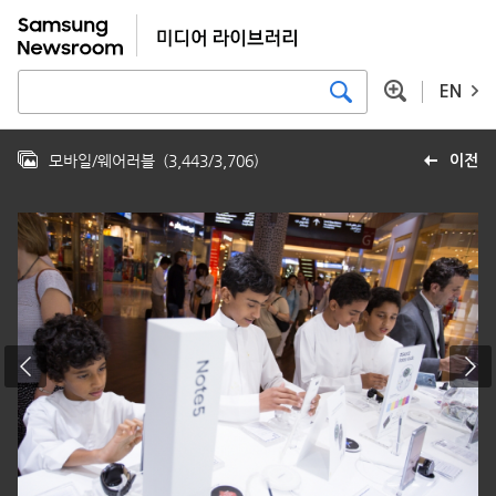
EN
모바일/웨어러블
(
3,443
/
3,706
)
이전