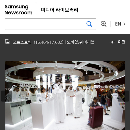
EN
포토스트림
(
16,464
/
17,602
)
| 모바일/웨어러블
이전