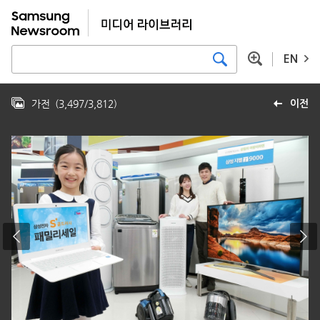
EN
가전
(
3,497
/
3,812
)
이전