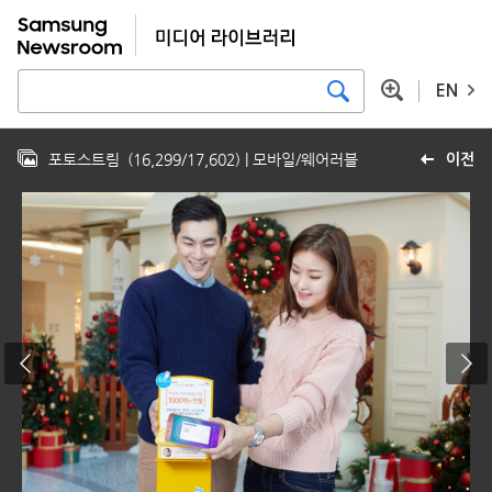
EN
포토스트림
(
16,299
/
17,602
)
| 모바일/웨어러블
이전