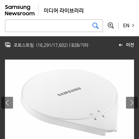
EN
포토스트림
(
16,291
/
17,602
)
| B2B/기타
이전