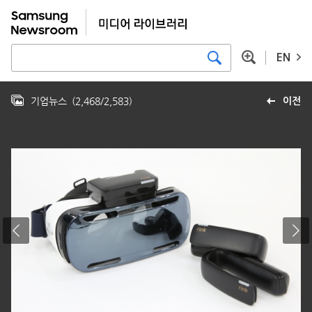
EN
기업뉴스
(
2,468
/
2,583
)
이전