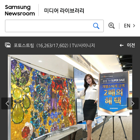
EN
포토스트림
(
16,263
/
17,602
)
| TV/사이니지
이전