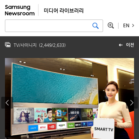
EN
TV/사이니지
(
2,449
/
2,633
)
이전