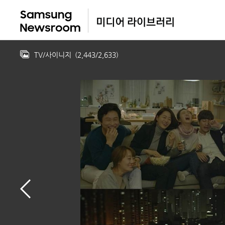
TV/사이니지
(
2,443
/
2,633
)