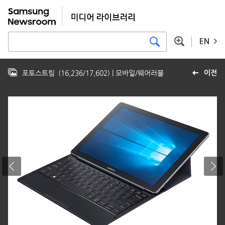
EN
포토스트림
(
16,236
/
17,602
)
| 모바일/웨어러블
이전