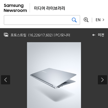
EN
포토스트림
(
16,226
/
17,602
)
| PC/모니터
이전