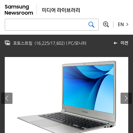
EN
포토스트림
(
16,225
/
17,602
)
| PC/모니터
이전